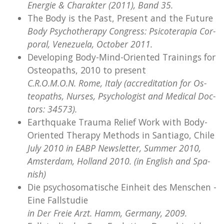
Ener­gie & Cha­rak­ter (2011), Band 35.
The Body is the Past, Pre­sent and the Fu­ture
Body Psy­cho­the­ra­py Con­gress: Psi­co­te­ra­pia Cor­
po­ral, Ve­ne­zue­la, Oc­to­ber 2011.
De­ve­lo­ping Body-Mind-Ori­en­ted Trai­nings for
Os­teo­paths, 2010 to pre­sent
C.R.O.M.O.N. Rome, Italy (ac­cre­di­ta­ti­on for Os­
teo­paths, Nur­ses, Psy­cho­lo­gist and Me­di­cal Doc­
tors: 34573).
Ear­th­qua­ke Trau­ma Re­lief Work with Body-
Ori­en­ted The­ra­py Methods in San­tia­go, Chile
July 2010 in EABP Newslet­ter, Sum­mer 2010,
Ams­ter­dam, Hol­land 2010. (in Eng­lish and Spa­
nish)
Die psy­cho­so­ma­ti­sche Ein­heit des Men­schen -
Eine Fall­stu­die
in Der Freie Arzt. Hamm, Ger­ma­ny, 2009.