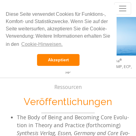
Core Evolution
®
Diese Seite verwendet Cookies für Funktions-,
Die Pulsation des Lebens leben
Komfort- und Statistikzwecke. Wenn Sie auf der
Seite weitersurfen, akzeptieren Sie die Cookie-
Verwendung: Weitere Informationen erhalten Sie
in den
Cookie-Hinweisen.
Akzeptiert
®
®
Internationales Institut für Core Evolution
und CoreSoma
Leitung: Siegmar Gerken PhD, ECP, HP und Cornelia Gerken CMP, ECP,
HP
Ressourcen
Veröffentlichungen
The Body of Being and Be­co­ming Core Evo­lu­
ti­on in Theo­ry and Prac­ti­ce (forth­co­ming)
Syn­the­sis Ver­lag, Essen, Ger­ma­ny and Core Evo­