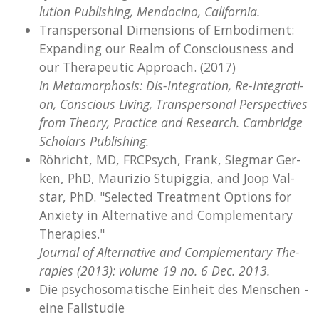
lu­ti­on Pub­lis­hing, Men­do­ci­no, Ca­li­for­nia.
Trans­per­so­nal Di­men­si­ons of Em­bo­di­ment:
Ex­pan­ding our Realm of Con­s­cious­ness and
our The­ra­peu­tic Approach. (2017)
in Me­ta­mor­pho­sis: Dis-In­te­gra­ti­on, Re-In­te­gra­ti­
on, Con­s­cious Li­ving, Trans­per­so­nal Per­spec­ti­ves
from Theo­ry, Prac­ti­ce and Re­se­arch. Cam­bridge
Schol­ars Pub­lis­hing.
Röh­richt, MD, FRCP­sych, Frank, Sieg­mar Ger­
ken, PhD, Mau­ri­zio Stu­pig­gia, and Joop Val­
star, PhD. "Se­lec­ted Treat­ment Op­ti­ons for
An­xie­ty in Al­ter­na­ti­ve and Com­ple­men­ta­ry
The­ra­pies."
Jour­nal of Al­ter­na­ti­ve and Com­ple­men­ta­ry The­
ra­pies (2013): vo­lu­me 19 no. 6 Dec. 2013.
Die psy­cho­so­ma­ti­sche Ein­heit des Men­schen -
eine Fall­stu­die